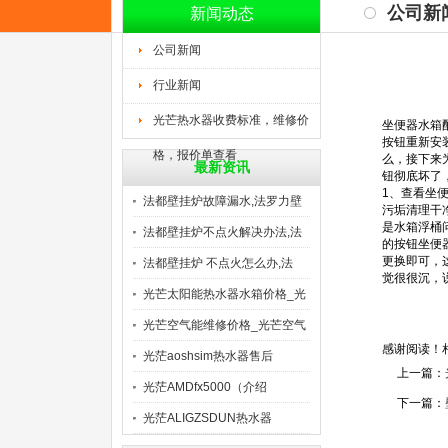
公司新
新闻动态
公司新闻
行业新闻
光芒热水器收费标准，维修价
坐便器水箱
按钮重新安
格，报价单查看
么，接下来
最新资讯
钮彻底坏了
1、查看坐
法都壁挂炉故障漏水,法罗力壁
污垢清理干
是水箱浮桶
法都壁挂炉不点火解决办法,法
的按钮坐便
更换即可，
法都壁挂炉 不点火怎么办,法
觉很很沉，
光芒太阳能热水器水箱价格_光
光芒空气能维修价格_光芒空气
感谢阅读！
光茫aoshsim热水器售后
上一篇：
光茫AMDfx5000（介绍
下一篇：
光茫ALIGZSDUN热水器