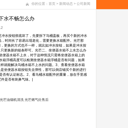
你的位置：
首页
>
新闻动态
>
公司新闻
下水不畅怎么办
12
是冲水按钮彻底坏了，先要拆下马桶盖板，再买个新的冲水
品，时间长了容易出现老化，需要更换水箱配件。光芒那
同，更换的方式也不一样，就比如冲水按钮，如果是冲水按
，只更换新的链条即可。光芒二、坐便器水箱不上水怎么办
坐便器水箱不上水，对于这种情况只需将坐便器水箱上的
水箱浮桶高度可以检测坐便器水箱浮桶是否有问题，如果
样就能解决马桶水箱不上水的问题。3、查看坐便器水箱
果是坐便器水箱按钮失去弹性，那可以倒店铺买个新的进行
是否有认证标志。2、看马桶水箱配件的重量，放在手里感
件是否有刺鼻气味。|
光芒油烟机清洗
光芒燃气灶售后