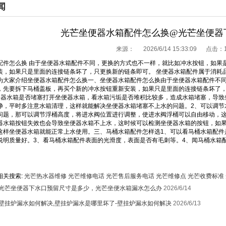
闻
光芒坐便器水箱配件怎么换@光芒坐便器
来源：
2026/6/14 15:33:09 点击：
配件怎么换 由于坐便器水箱配件不同，更换的方式也不一样，就比如冲水按钮，如果
装，如果只是里面的连接链条坏了，只更换新的链条即可。 坐便器水箱配件属于消耗
为大家介绍坐便器水箱配件怎么换一、坐便器水箱配件怎么换由于坐便器水箱配件不
，先要拆下马桶盖板，再买个新的冲水按钮重新安装，如果只是里面的连接链条坏了
便器水箱是否堵塞打开坐便器水箱，看水箱污垢是否堆积比较多，造成水箱堵塞，导致
净，平时多注意水箱清理，这样就能解决坐便器水箱堵塞不上水的问题。2、可以调节
问题，那可以调节浮桶高度，将进水阀位置进行调整，使进水阀浮桶可以自由移动，这
器水箱按钮失效也会导致坐便器水箱不上水，这时候可以检测坐便器水箱的按钮，如
这样坐便器水箱就能正常上水使用。三、马桶水箱配件怎样选1、可以看马桶水箱配件
说明质量好。3、看马桶水箱配件表面的光滑度，表面是否有毛刺等。4、闻马桶水箱配
相关搜索:
光芒热水器维修
光芒维修电话
光芒售后服务电话
光芒维修点
光芒收费标准
光芒坐便器下水口预留尺寸是多少，光芒坐便水箱漏水怎么办
2026/6/14
壁挂炉漏水如何解决,壁挂炉漏水是哪里坏了-壁挂炉漏水如何解决
2026/6/13